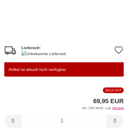
Lieferzeit:
A
d
M
Artikel ist aktuell nicht verfügbar.
SOLD OUT
69,95 EUR
inkl. 19% MwSt. zzgl.
Versand