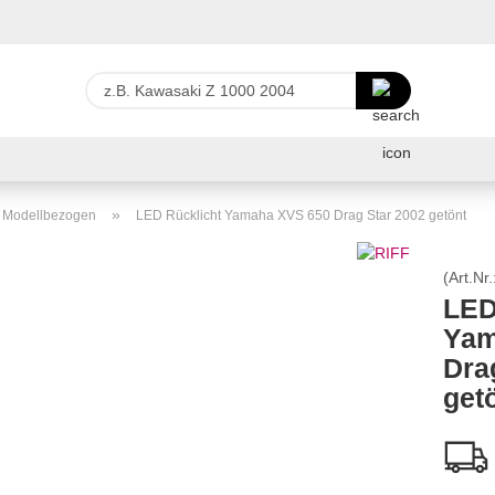
Lieferland
z.B.
Kawasaki
Z
E-Ma
1000
2004
Pas
»
r Modellbezogen
LED Rücklicht Yamaha XVS 650 Drag Star 2002 getönt
(Art.Nr.
LED
Yam
Konto 
Dra
Passw
get