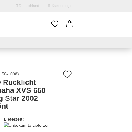
Deutschland
Kundenlogin
il
swort
Auf
:
50-1098
)
 Rücklicht
den
aha XVS 650
erstellen
Merkzettel
g Star 2002
ort vergessen?
önt
Lieferzeit: