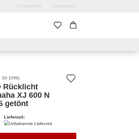
Deutschland
Kundenlogin
il
swort
Auf
:
50-1096
)
 Rücklicht
den
aha XJ 600 N
erstellen
Merkzettel
5 getönt
ort vergessen?
Lieferzeit: