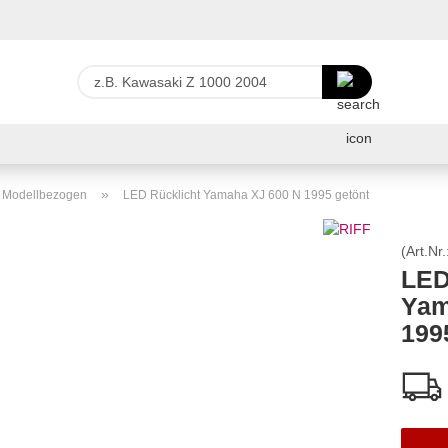
Lieferland
z.B.
Kawasaki
Z
E-Ma
1000
2004
Pas
»
r Modellbezogen
LED Rücklicht Yamaha XJ 600 N 1995 getönt
(Art.Nr.
LED
Yam
Konto 
199
Passw