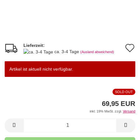
Lieferzeit:
A
ca. 3-4 Tage
(Ausland abweichend)
d
M
Artikel ist aktuell nicht verfügbar.
SOLD OUT
69,95 EUR
inkl. 19% MwSt. zzgl.
Versand