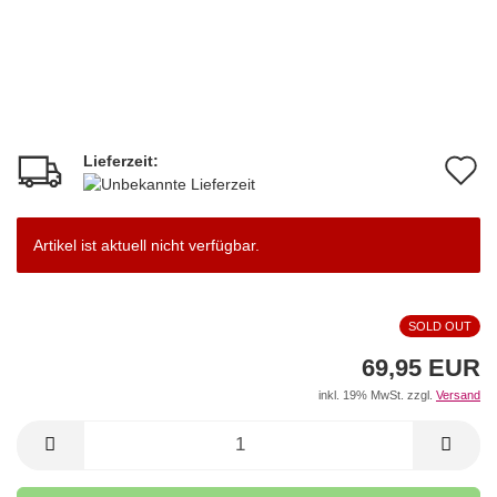
Lieferzeit:
A
d
M
Artikel ist aktuell nicht verfügbar.
SOLD OUT
69,95 EUR
inkl. 19% MwSt. zzgl.
Versand