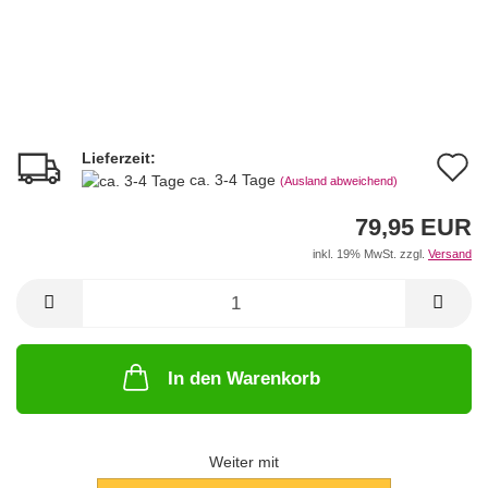
Lieferzeit:
A
ca. 3-4 Tage
(Ausland abweichend)
d
79,95 EUR
M
inkl. 19% MwSt. zzgl.
Versand
In den Warenkorb
Weiter mit