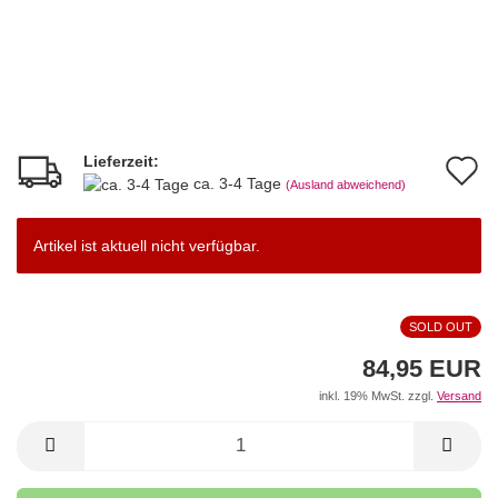
Lieferzeit:
A
ca. 3-4 Tage
(Ausland abweichend)
d
M
Artikel ist aktuell nicht verfügbar.
SOLD OUT
84,95 EUR
inkl. 19% MwSt. zzgl.
Versand