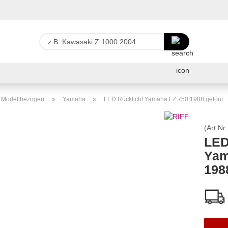
Lieferland
z.B.
Kawasaki
Z
E-Ma
1000
2004
Pas
»
»
r Modellbezogen
Yamaha
LED Rücklicht Yamaha FZ 750 1988 getönt
(Art.Nr.
LED
Yam
Konto 
198
Passw