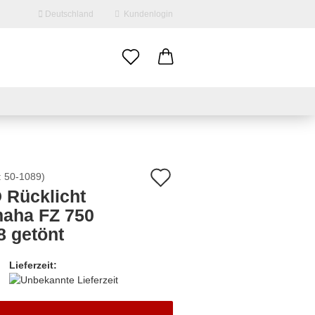
Deutschland
Kundenlogin
il
swort
Auf
:
50-1089
)
 Rücklicht
den
aha FZ 750
erstellen
Merkzettel
8 getönt
ort vergessen?
Lieferzeit: