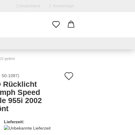
Deutschland
Kundenlogin
il
swort
02 getönt
Auf
:
50-1087
)
 Rücklicht
den
umph Speed
erstellen
Merkzettel
le 955i 2002
ort vergessen?
önt
Lieferzeit: