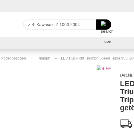
Lieferland
z.B.
Kawasaki
Z
E-Ma
1000
2004
Pas
»
»
r Modellbezogen
Triumph
LED Rücklicht Triumph Speed Triple 955i 20
(Art.Nr.
LED
Tri
Konto 
Trip
Passw
get