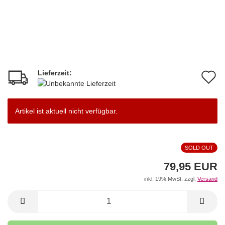
Lieferzeit:
A
d
M
Artikel ist aktuell nicht verfügbar.
SOLD OUT
79,95 EUR
inkl. 19% MwSt. zzgl.
Versand