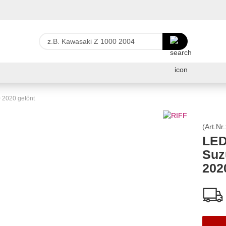
Lieferland
z.B.
Kawasaki
Z
E-Ma
1000
2004
Pas
 2020 getönt
(Art.Nr.
LED
Suz
Konto 
202
Passw