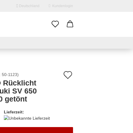
Deutschland
Kundenlogin
il
swort
Auf
:
50-1123
)
 Rücklicht
den
uki SV 650
erstellen
Merkzettel
0 getönt
ort vergessen?
Lieferzeit: