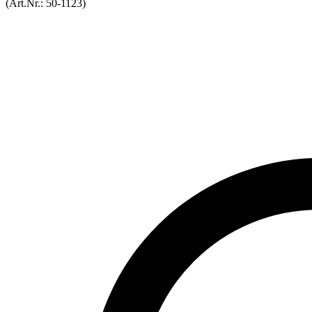
(Art.Nr.:
50-1123
)