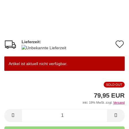
Lieferzeit:
A
d
M
Artikel ist aktuell nicht verfügbar.
SOLD OUT
79,95 EUR
inkl. 19% MwSt. zzgl.
Versand