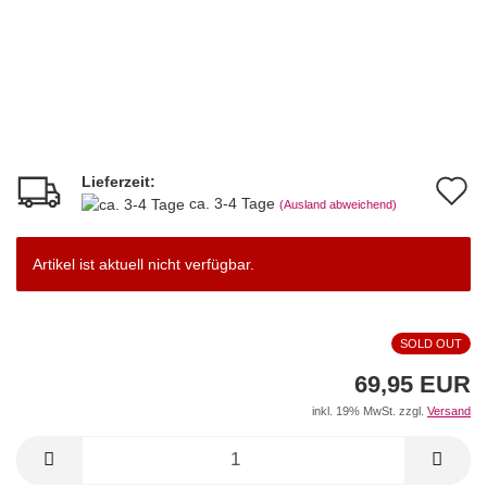
Lieferzeit:
A
ca. 3-4 Tage
(Ausland abweichend)
d
M
Artikel ist aktuell nicht verfügbar.
SOLD OUT
69,95 EUR
inkl. 19% MwSt. zzgl.
Versand