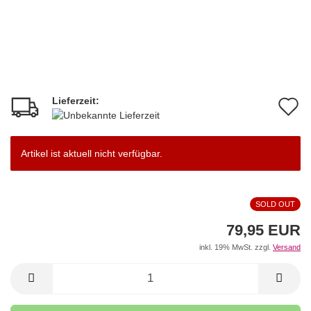
Lieferzeit:
A
d
M
Artikel ist aktuell nicht verfügbar.
SOLD OUT
79,95 EUR
inkl. 19% MwSt. zzgl.
Versand