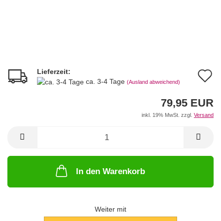
Lieferzeit:
A
ca. 3-4 Tage
(Ausland abweichend)
d
79,95 EUR
M
inkl. 19% MwSt. zzgl.
Versand
In den Warenkorb
Weiter mit