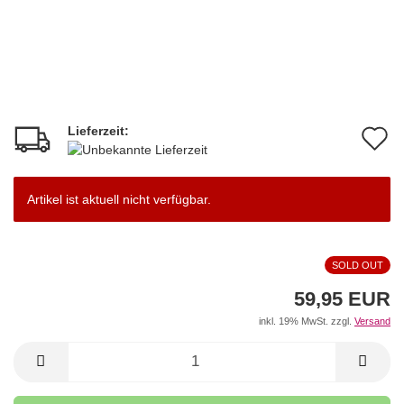
Lieferzeit:
A
d
M
Artikel ist aktuell nicht verfügbar.
SOLD OUT
59,95 EUR
inkl. 19% MwSt. zzgl.
Versand