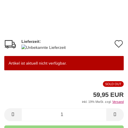
Lieferzeit:
A
d
M
Artikel ist aktuell nicht verfügbar.
SOLD OUT
59,95 EUR
inkl. 19% MwSt. zzgl.
Versand