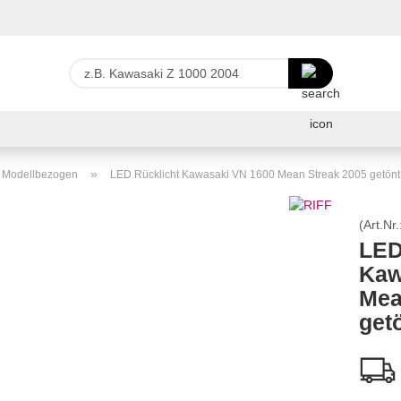
Lieferland
z.B.
Kawasaki
Z
E-Ma
1000
2004
Pas
»
r Modellbezogen
LED Rücklicht Kawasaki VN 1600 Mean Streak 2005 getönt
(Art.Nr.
LED
Kaw
Konto 
Mea
Passw
get