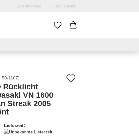
Deutschland
Kundenlogin
il
swort
Auf
:
50-1107
)
 Rücklicht
den
asaki VN 1600
erstellen
Merkzettel
n Streak 2005
ort vergessen?
önt
Lieferzeit: