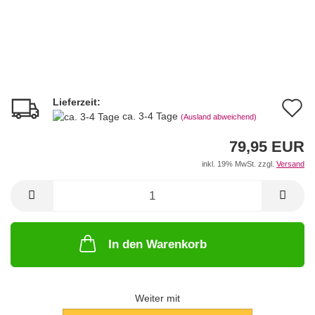
Lieferzeit:
A
ca. 3-4 Tage
(Ausland abweichend)
d
79,95 EUR
M
inkl. 19% MwSt. zzgl.
Versand
In den Warenkorb
Weiter mit