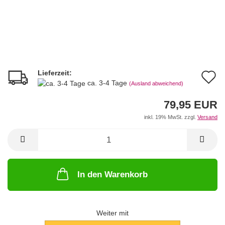
Lieferzeit:
A
ca. 3-4 Tage
(Ausland abweichend)
d
79,95 EUR
M
inkl. 19% MwSt. zzgl.
Versand
In den Warenkorb
Weiter mit