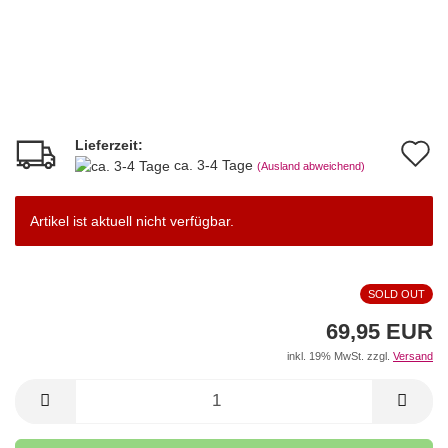
Lieferzeit:
A
ca. 3-4 Tage
(Ausland abweichend)
d
M
Artikel ist aktuell nicht verfügbar.
SOLD OUT
69,95 EUR
inkl. 19% MwSt. zzgl.
Versand