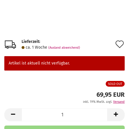
Lieferzeit:
A
ca. 1 Woche
(Ausland abweichend)
d
M
Artikel ist aktuell nicht verfügbar.
SOLD OUT
69,95 EUR
inkl. 19% MwSt. zzgl.
Versand