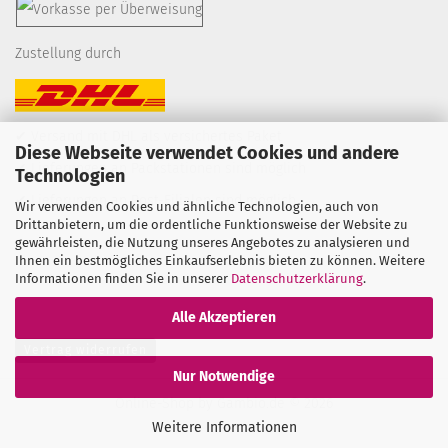
Zustellung durch
✔ Versand mit DHL als versichertes Paket
Diese Webseite verwendet Cookies und andere
✔ Lieferungen an Packstationen sind möglich
Technologien
✔ Lieferungen an Post-Filialen sind möglich
Wir verwenden Cookies und ähnliche Technologien, auch von
Drittanbietern, um die ordentliche Funktionsweise der Website zu
gewährleisten, die Nutzung unseres Angebotes zu analysieren und
Ihnen ein bestmögliches Einkaufserlebnis bieten zu können. Weitere
Informationen finden Sie in unserer
Datenschutzerklärung
.
Alle Akzeptieren
Vertrag widerrufen
Nur Notwendige
Online-Shop
by Gambio.de © 2026
Weitere Informationen