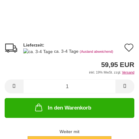
Lieferzeit:
A
ca. 3-4 Tage
(Ausland abweichend)
d
59,95 EUR
M
inkl. 19% MwSt. zzgl.
Versand
In den Warenkorb
Weiter mit