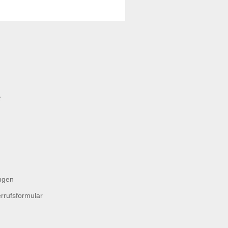
z
ngen
rrufsformular