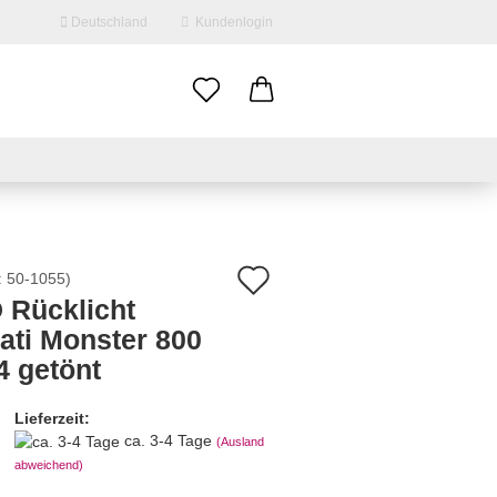
Deutschland
Kundenlogin
il
swort
Auf
:
50-1055
)
 Rücklicht
den
ati Monster 800
erstellen
Merkzettel
4 getönt
ort vergessen?
Lieferzeit:
ca. 3-4 Tage
(Ausland
abweichend)