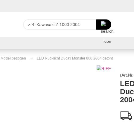
Lieferland
z.B.
Kawasaki
Z
E-Ma
1000
2004
Pas
»
r Modellbezogen
LED Rücklicht Ducati Monster 800 2004 getönt
(Art.Nr.
LED
Duc
Konto 
200
Passw