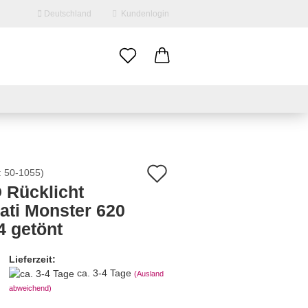
Deutschland
Kundenlogin
il
swort
Auf
:
50-1055
)
 Rücklicht
den
ati Monster 620
erstellen
Merkzettel
4 getönt
ort vergessen?
Lieferzeit:
ca. 3-4 Tage
(Ausland
abweichend)