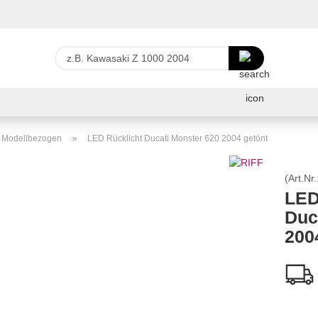
Lieferland
z.B.
Kawasaki
Z
E-Ma
1000
2004
Pas
»
r Modellbezogen
LED Rücklicht Ducati Monster 620 2004 getönt
(Art.Nr.
LED
Duc
Konto 
200
Passw