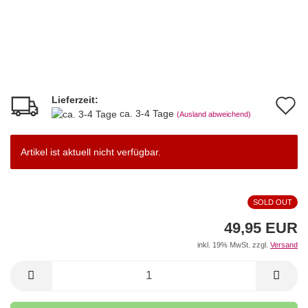
Lieferzeit:
A
ca. 3-4 Tage
(Ausland abweichend)
d
M
Artikel ist aktuell nicht verfügbar.
SOLD OUT
49,95 EUR
inkl. 19% MwSt. zzgl.
Versand