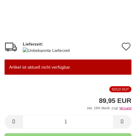
Lieferzeit:
A
d
M
Artikel ist aktuell nicht verfügbar.
SOLD OUT
89,95 EUR
inkl. 19% MwSt. zzgl.
Versand