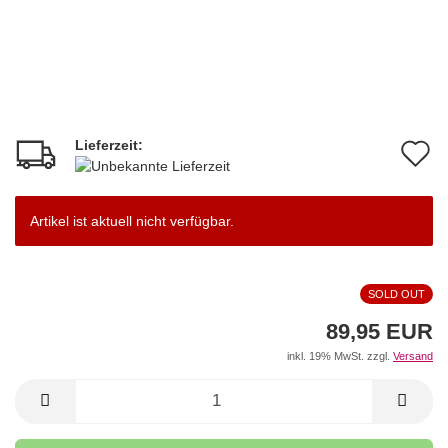
Lieferzeit:
A
d
M
Artikel ist aktuell nicht verfügbar.
SOLD OUT
89,95 EUR
inkl. 19% MwSt. zzgl.
Versand