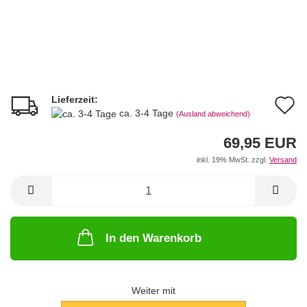
Lieferzeit:
A
ca. 3-4 Tage
(Ausland abweichend)
d
69,95 EUR
M
inkl. 19% MwSt. zzgl.
Versand
In den Warenkorb
Weiter mit