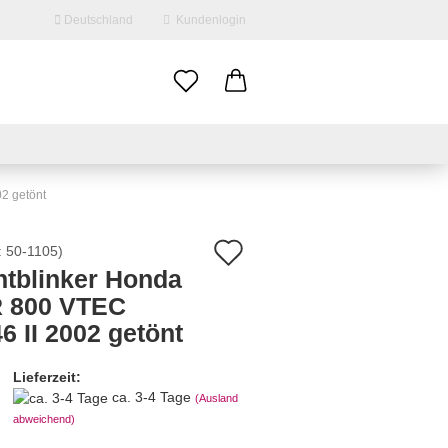
Deutschland
Kundenlogin
il
swort
2 getönt
Auf
:
50-1105
)
ntblinker Honda
den
 800 VTEC
erstellen
Merkzettel
6 II 2002 getönt
ort vergessen?
Lieferzeit:
ca. 3-4 Tage
(Ausland
abweichend)