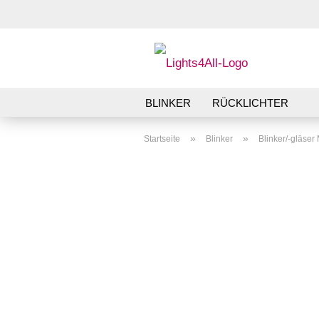
BLINKER
RÜCKLICHTER
»
»
Startseite
Blinker
Blinker/-gläse