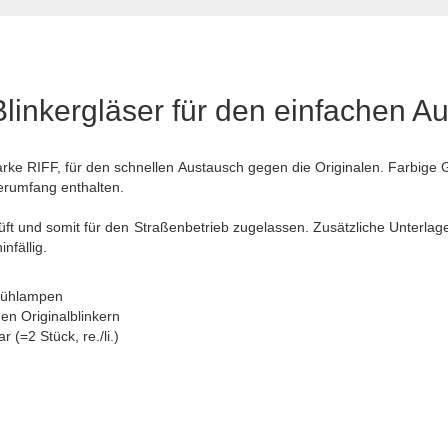
inkergläser für den einfachen A
arke RIFF, für den schnellen Austausch gegen die Originalen. Farbig
ferumfang enthalten.
üft und somit für den Straßenbetrieb zugelassen. Zusätzliche Unterlag
nfällig.
Glühlampen
en Originalblinkern
r (=2 Stück, re./li.)