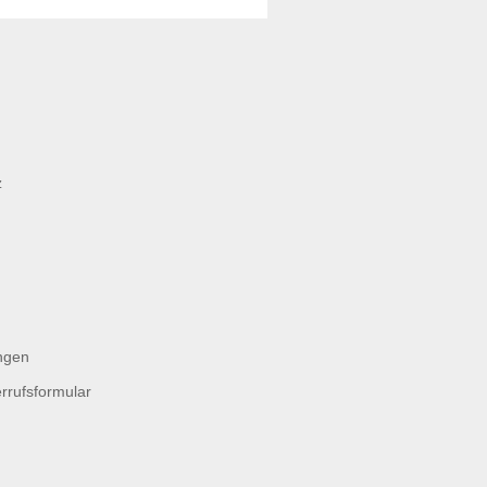
z
ngen
rrufsformular