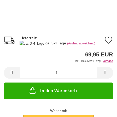
Lieferzeit:
A
ca. 3-4 Tage
(Ausland abweichend)
d
69,95 EUR
M
inkl. 19% MwSt. zzgl.
Versand
In den Warenkorb
Weiter mit