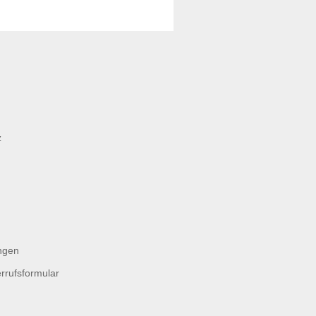
z
ngen
rrufsformular