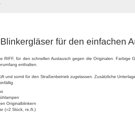
Blinkergläser für den einfachen 
rke RIFF, für den schnellen Austausch gegen die Originalen. Farbige
ferumfang enthalten.
üft und somit für den Straßenbetrieb zugelassen. Zusätzliche Unterlag
nfällig.
as
Glühlampen
en Originalblinkern
r (=2 Stück, re./li.)