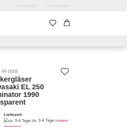
Deutschland
Kundenlogin
il
swort
Auf
:
50-1023
)
nkergläser
den
asaki EL 250
erstellen
Merkzettel
minator 1990
ort vergessen?
nsparent
Lieferzeit:
ca. 3-4 Tage
(Ausland
abweichend)