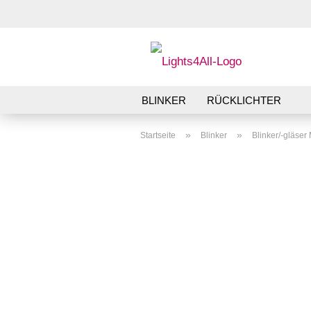
BLINKER
RÜCKLICHTER
»
»
Startseite
Blinker
Blinker/-gläse