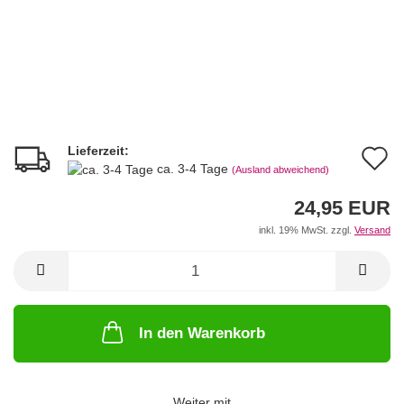
Lieferzeit:
A
ca. 3-4 Tage
(Ausland abweichend)
d
24,95 EUR
M
inkl. 19% MwSt. zzgl.
Versand
In den Warenkorb
Weiter mit