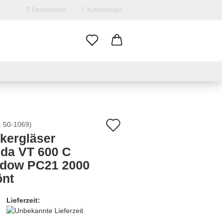
Deutschland
Kundenlogin
il
swort
Auf
:
50-1069
)
nkergläser
den
da VT 600 C
erstellen
Merkzettel
dow PC21 2000
ort vergessen?
önt
Lieferzeit: