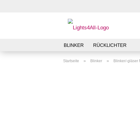
BLINKER
RÜCKLICHTER
»
»
Startseite
Blinker
Blinker/-gläse