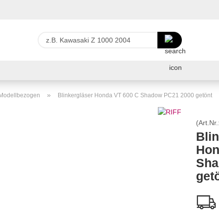
Lieferland
z.B.
Kawasaki
Z
E-Ma
1000
2004
Pas
»
r Modellbezogen
Blinkergläser Honda VT 600 C Shadow PC21 2000 getönt
(Art.Nr.
Bli
Hon
Konto 
Sha
Passw
get