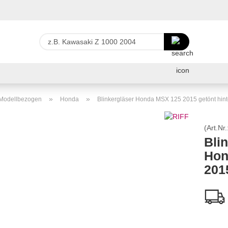
Lieferland
z.B.
Kawasaki
Z
E-Ma
1000
2004
Pas
»
»
r Modellbezogen
Honda
Blinkergläser Honda MSX 125 2015 getönt hin
(Art.Nr.
Bli
Hon
Konto 
201
Passw