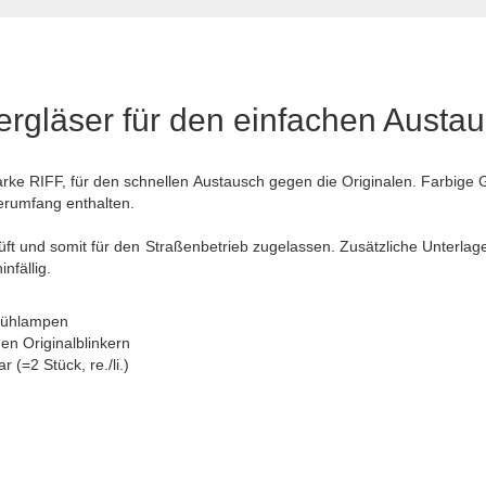
ergläser für den einfachen Austa
arke RIFF, für den schnellen Austausch gegen die Originalen. Farbig
ferumfang enthalten.
üft und somit für den Straßenbetrieb zugelassen. Zusätzliche Unterlag
nfällig.
Glühlampen
en Originalblinkern
r (=2 Stück, re./li.)