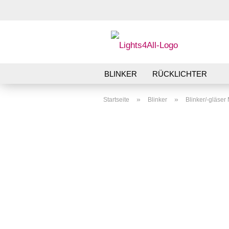
BLINKER
RÜCKLICHTER
»
»
Startseite
Blinker
Blinker/-gläse