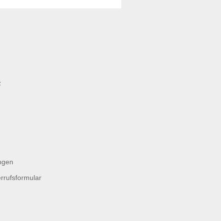
z
ngen
rrufsformular