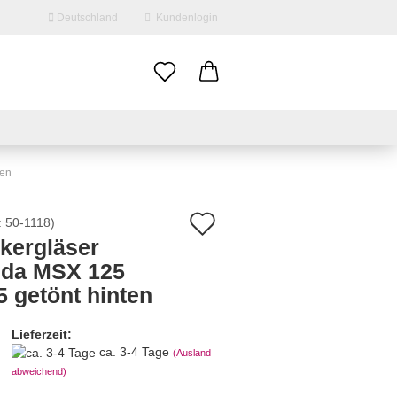
Deutschland
Kundenlogin
il
swort
ten
Auf
:
50-1118
)
nkergläser
den
da MSX 125
erstellen
Merkzettel
5 getönt hinten
ort vergessen?
Lieferzeit:
ca. 3-4 Tage
(Ausland
abweichend)