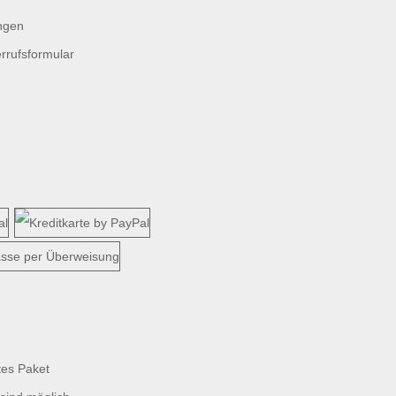
ngen
rrufsformular
tes Paket