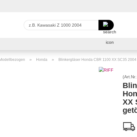
Lieferland
z.B.
Kawasaki
Z
E-Ma
1000
2004
Pas
»
»
r Modellbezogen
Honda
Blinkergläser Honda CBR 1100 XX SC35 2004 
(Art.Nr.
Bli
Hon
Konto 
XX 
Passw
get