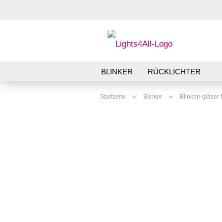
BLINKER
RÜCKLICHTER
»
»
Startseite
Blinker
Blinker/-gläse