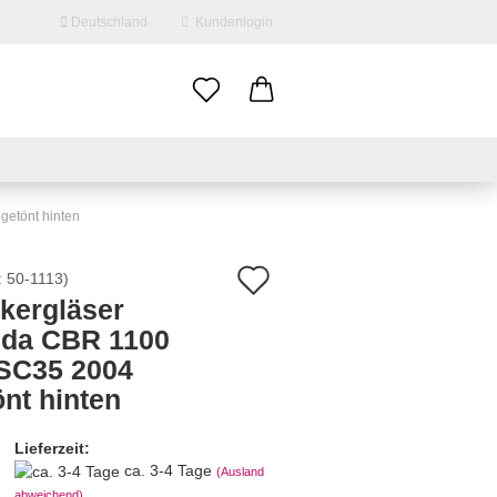
Deutschland
Kundenlogin
il
swort
getönt hinten
Auf
:
50-1113
)
nkergläser
den
da CBR 1100
erstellen
Merkzettel
SC35 2004
ort vergessen?
önt hinten
Lieferzeit:
ca. 3-4 Tage
(Ausland
abweichend)