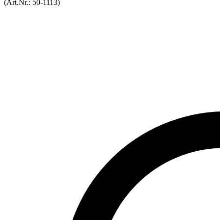
(Art.Nr.:
50-1113
)