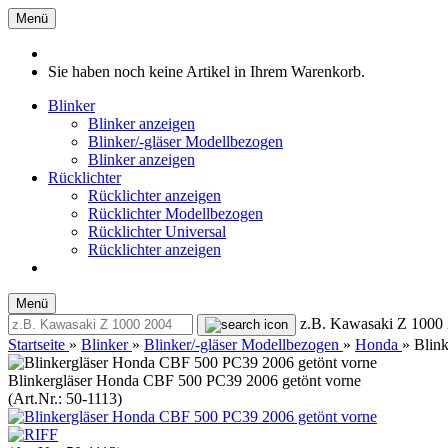
Menü
Sie haben noch keine Artikel in Ihrem Warenkorb.
Blinker
Blinker anzeigen
Blinker/-gläser Modellbezogen
Blinker anzeigen
Rücklichter
Rücklichter anzeigen
Rücklichter Modellbezogen
Rücklichter Universal
Rücklichter anzeigen
Menü
z.B. Kawasaki Z 1000
Startseite
»
Blinker
»
Blinker/-gläser Modellbezogen
»
Honda
»
Blin
Blinkergläser Honda CBF 500 PC39 2006 getönt vorne
(Art.Nr.:
50-1113
)