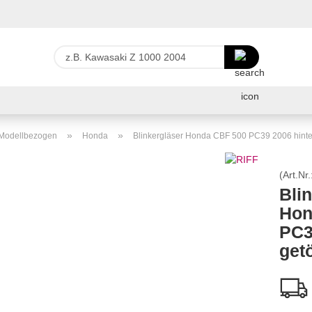
Lieferland
z.B.
Kawasaki
Z
E-Ma
1000
2004
Pas
»
»
r Modellbezogen
Honda
Blinkergläser Honda CBF 500 PC39 2006 hinte
(Art.Nr.
Bli
Hon
Konto 
PC3
Passw
get