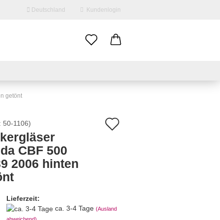
Deutschland
Kundenlogin
il
swort
n getönt
Auf
:
50-1106
)
nkergläser
den
da CBF 500
erstellen
Merkzettel
9 2006 hinten
ort vergessen?
önt
Lieferzeit:
ca. 3-4 Tage
(Ausland
abweichend)