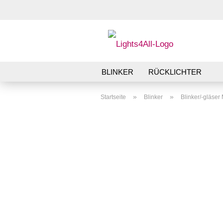
BLINKER
RÜCKLICHTER
»
»
Startseite
Blinker
Blinker/-gläse