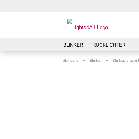
BLINKER
RÜCKLICHTER
»
»
Startseite
Blinker
Blinker/-gläse