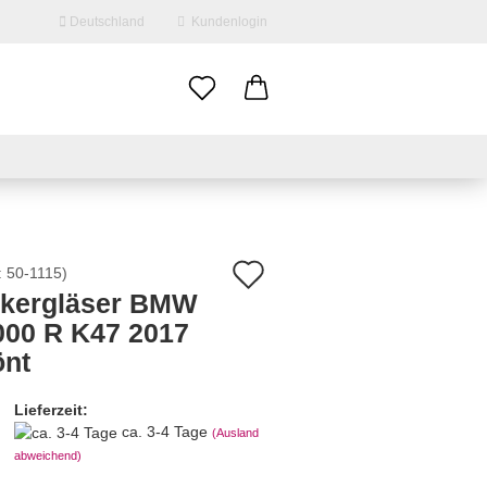
Deutschland
Kundenlogin
il
swort
Auf
:
50-1115
)
nkergläser BMW
den
000 R K47 2017
erstellen
Merkzettel
önt
ort vergessen?
Lieferzeit:
ca. 3-4 Tage
(Ausland
abweichend)