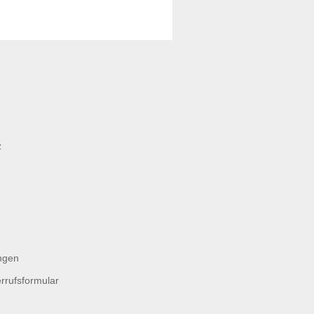
z
ngen
rrufsformular