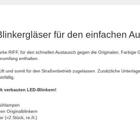
inkergläser für den einfachen A
arke RIFF, für den schnellen Austausch gegen die Originalen. Farbig
ferumfang enthalten.
üft und somit für den Straßenbetrieb zugelassen. Zusätzliche Unterlage
nfällig.
k verbauten LED-Blinkern!
Glühlampen
en Originalblinkern
r (=2 Stück, re./li.)