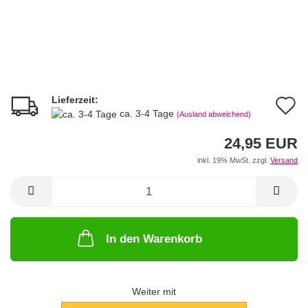
Lieferzeit:
A
ca. 3-4 Tage
(Ausland abweichend)
d
24,95 EUR
M
inkl. 19% MwSt. zzgl.
Versand
In den Warenkorb
Weiter mit