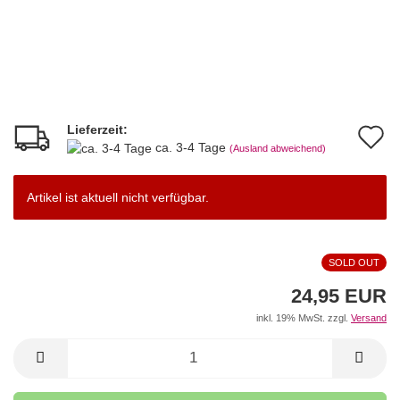
Lieferzeit:
A
ca. 3-4 Tage
(Ausland abweichend)
d
M
Artikel ist aktuell nicht verfügbar.
SOLD OUT
24,95 EUR
inkl. 19% MwSt. zzgl.
Versand