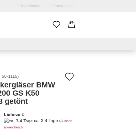
Deutschland
Kundenlogin
il
swort
Auf
:
50-1115
)
nkergläser BMW
den
200 GS K50
erstellen
Merkzettel
8 getönt
ort vergessen?
Lieferzeit:
ca. 3-4 Tage
(Ausland
abweichend)