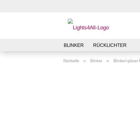
BLINKER
RÜCKLICHTER
»
»
Startseite
Blinker
Blinker/-gläse