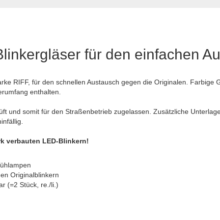
inkergläser für den einfachen A
arke RIFF, für den schnellen Austausch gegen die Originalen. Farbig
ferumfang enthalten.
üft und somit für den Straßenbetrieb zugelassen. Zusätzliche Unterlage
nfällig.
k verbauten LED-Blinkern!
Glühlampen
en Originalblinkern
r (=2 Stück, re./li.)