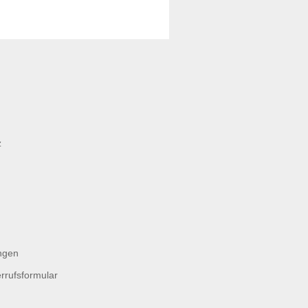
z
ngen
rrufsformular