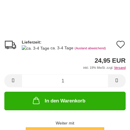
Lieferzeit:
A
ca. 3-4 Tage
(Ausland abweichend)
d
24,95 EUR
M
inkl. 19% MwSt. zzgl.
Versand
In den Warenkorb
Weiter mit