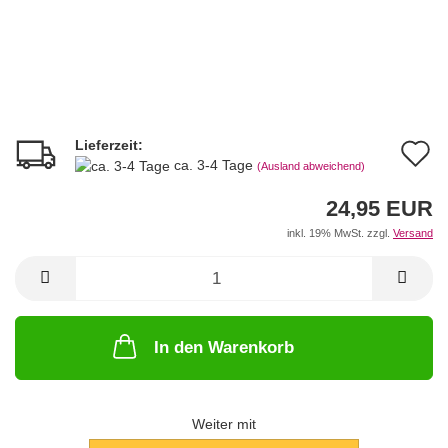
Lieferzeit:
A
ca. 3-4 Tage
(Ausland abweichend)
d
24,95 EUR
M
inkl. 19% MwSt. zzgl.
Versand
In den Warenkorb
Weiter mit