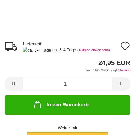
Lieferzeit:
A
ca. 3-4 Tage
(Ausland abweichend)
d
24,95 EUR
M
inkl. 19% MwSt. zzgl.
Versand
In den Warenkorb
Weiter mit