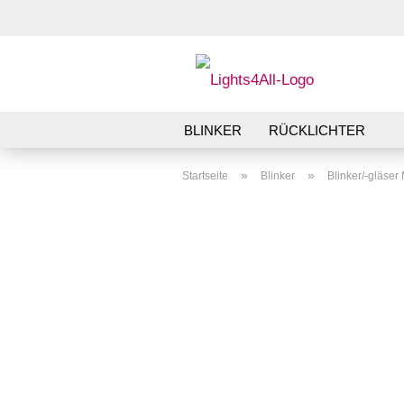
BLINKER
RÜCKLICHTER
»
»
Startseite
Blinker
Blinker/-gläse