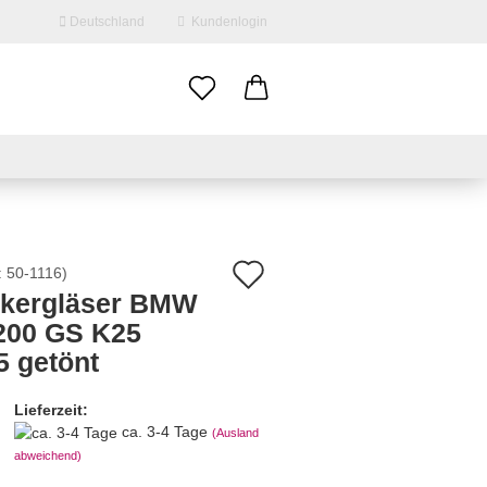
Deutschland
Kundenlogin
il
swort
Auf
:
50-1116
)
nkergläser BMW
den
200 GS K25
erstellen
Merkzettel
5 getönt
ort vergessen?
Lieferzeit:
ca. 3-4 Tage
(Ausland
abweichend)