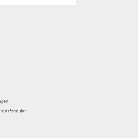
z
ngen
rrufsformular