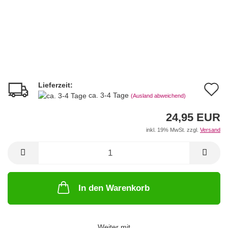
Lieferzeit:
A
ca. 3-4 Tage
(Ausland abweichend)
d
24,95 EUR
M
inkl. 19% MwSt. zzgl.
Versand
In den Warenkorb
Weiter mit