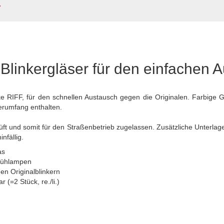
Blinkergläser für den einfachen 
rke RIFF, für den schnellen Austausch gegen die Originalen. Farbige
ferumfang enthalten.
üft und somit für den Straßenbetrieb zugelassen. Zusätzliche Unterlag
nfällig.
as
Glühlampen
en Originalblinkern
r (=2 Stück, re./li.)