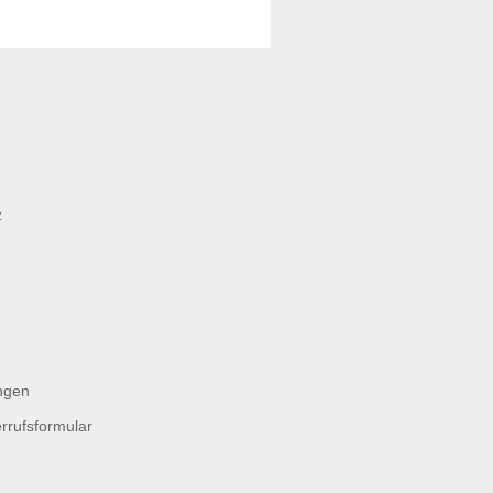
z
ngen
rrufsformular