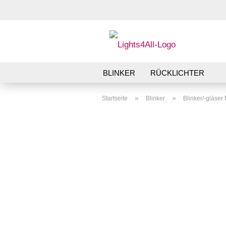
BLINKER
RÜCKLICHTER
»
»
Startseite
Blinker
Blinker/-gläse