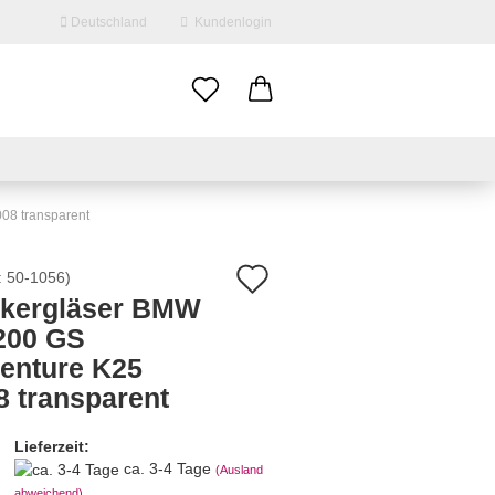
Deutschland
Kundenlogin
il
swort
08 transparent
Auf
:
50-1056
)
nkergläser BMW
den
200 GS
erstellen
Merkzettel
enture K25
ort vergessen?
8 transparent
Lieferzeit:
ca. 3-4 Tage
(Ausland
abweichend)