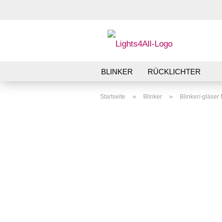
BLINKER
RÜCKLICHTER
»
»
Startseite
Blinker
Blinker/-gläse