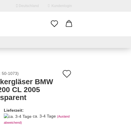
Deutschland
Kundenlogin
il
swort
Auf
:
50-1073
)
nkergläser BMW
den
200 CL 2005
erstellen
Merkzettel
nsparent
ort vergessen?
Lieferzeit:
ca. 3-4 Tage
(Ausland
abweichend)